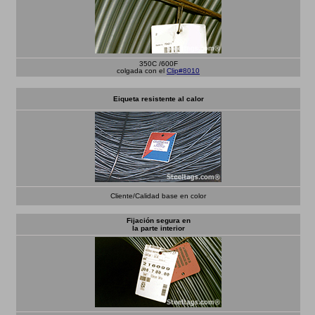
350C /600F
colgada con el
Clip#8010
Eiqueta resistente al calor
Cliente/Calidad base en color
Fijación segura en
la parte interior